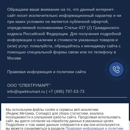
Обращаем ваше внимание на то, что данный интернет-
Каталог №7 Матовые рисунки
сайт носит исключительно информационный характер и ни
Каталог №8 Скинали и кухонные фартуки
при каких условиях не является публичной офертой,
определяемой положениями Статьи 437 (2) Гражданского
Каталог №9 Алмазная гравировка
кодекса Российской Федерации. Для получения подробной
информации о наличии и стоимости указанных товаров и
Каталог №10 Бевели
(или) услуг, пожалуйста, обращайтесь к менеджеру сайта с
помощью специальной формы связи или по телефону в
Каталог №11 Эксклюзивный багет
Москве
Заказать
Презентация МЗФ
звонок//
Правовая информация и политики сайта
ООО "СПЕКТРУМАРТ"
info@spektrumart.ru | +7 (495) 797-
5
3-73
Мы используем файлы cookie и сервисы веб-аналитики
(Яндекс.Метрика, Comagic) для сбора статистики, анализа
посещаемости и улучшения работы сайта. Продолжая использовать
сайт, вы даете согласие на обработку данных в указанных целях.
Подробнее о том, какие данные собираются и как они используются,
Остались вопросы?
вы можете ознакомиться в разделе
Правовая информация и политики