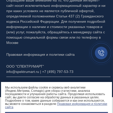
Обращаем ваше внимание на то, что данный интернет-
Каталог №7 Матовые рисунки
сайт носит исключительно информационный характер и ни
Каталог №8 Скинали и кухонные фартуки
при каких условиях не является публичной офертой,
определяемой положениями Статьи 437 (2) Гражданского
Каталог №9 Алмазная гравировка
кодекса Российской Федерации. Для получения подробной
информации о наличии и стоимости указанных товаров и
Каталог №10 Бевели
(или) услуг, пожалуйста, обращайтесь к менеджеру сайта с
помощью специальной формы связи или по телефону в
Каталог №11 Эксклюзивный багет
Москве
Заказать
Презентация МЗФ
звонок//
Правовая информация и политики сайта
ООО "СПЕКТРУМАРТ"
info@spektrumart.ru | +7 (495) 797-
5
3-73
Мы используем файлы cookie и сервисы веб-аналитики
(Яндекс.Метрика, Comagic) для сбора статистики, анализа
посещаемости и улучшения работы сайта. Продолжая использовать
сайт, вы даете согласие на обработку данных в указанных целях.
Подробнее о том, какие данные собираются и как они используются,
Остались вопросы?
вы можете ознакомиться в разделе
Правовая информация и политики
сайта
Позвоните нам!