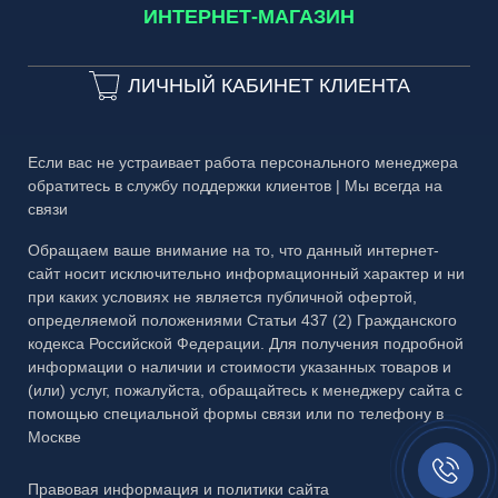
Частые вопросы
ИНТЕРНЕТ-МАГАЗИН
3D-тур
Каталог №2 Мебель из стекла
Гарантия
3D-тур на производство
ЛИЧНЫЙ КАБИНЕТ КЛИЕНТА
Каталог №3 Двери
Публичная оферта
Каталог №4 Витражи
Правовая информация
Если вас не устраивает работа персонального менеджера
Каталог №5 Стеклянные ограждения
обратитесь в службу поддержки клиентов | Мы всегда на
связи
Каталог №6 Металлоконструкции
Обращаем ваше внимание на то, что данный интернет-
Каталог №7 Матовые рисунки
сайт носит исключительно информационный характер и ни
Каталог №8 Скинали и кухонные фартуки
при каких условиях не является публичной офертой,
определяемой положениями Статьи 437 (2) Гражданского
Каталог №9 Алмазная гравировка
кодекса Российской Федерации. Для получения подробной
информации о наличии и стоимости указанных товаров и
Каталог №10 Бевели
(или) услуг, пожалуйста, обращайтесь к менеджеру сайта с
помощью специальной формы связи или по телефону в
Каталог №11 Эксклюзивный багет
Москве
Заказать
Презентация МЗФ
звонок//
Правовая информация и политики сайта