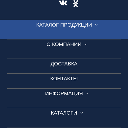
КАТАЛОГ ПРОДУКЦИИ
СТЕКЛО
О КОМПАНИИ
ВИТРАЖ
Производство
СКИНАЛИ
ДОСТАВКА
Новости
ДУШЕВЫЕ
КОНТАКТЫ
Видео-презентация
ОГРАЖДЕНИЯ
Вакансии
ИНФОРМАЦИЯ
ДВЕРИ
Обращение к администрации
ЗЕРКАЛА
Технические условия
КАТАЛОГИ
Вопросы и ответы
БАГЕТ
Сроки изготовления
Зеркала в лифты и холлы домов
МЕТАЛЛ
Каталог №1 Зеркальные изделия