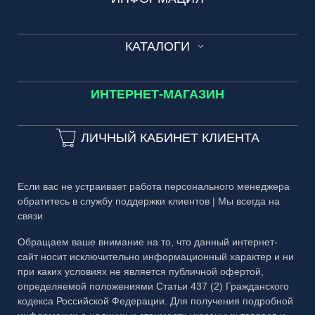
ДВЕРИ
Обращение к администрации
ЗЕРКАЛА
Технические условия
КАТАЛОГИ
Вопросы и ответы
БАГЕТ
Сроки изготовления
Зеркала в лифты и холлы домов
МЕТАЛЛ
Каталог №1 Зеркальные изделия
Частые вопросы
ИНТЕРНЕТ-МАГАЗИН
3D-тур
Каталог №2 Мебель из стекла
Гарантия
3D-тур на производство
ЛИЧНЫЙ КАБИНЕТ КЛИЕНТА
Каталог №3 Двери
Публичная оферта
Каталог №4 Витражи
Правовая информация
Если вас не устраивает работа персонального менеджера
Каталог №5 Стеклянные ограждения
обратитесь в службу поддержки клиентов | Мы всегда на
связи
Каталог №6 Металлоконструкции
Обращаем ваше внимание на то, что данный интернет-
Каталог №7 Матовые рисунки
сайт носит исключительно информационный характер и ни
Каталог №8 Скинали и кухонные фартуки
при каких условиях не является публичной офертой,
определяемой положениями Статьи 437 (2) Гражданского
Каталог №9 Алмазная гравировка
кодекса Российской Федерации. Для получения подробной