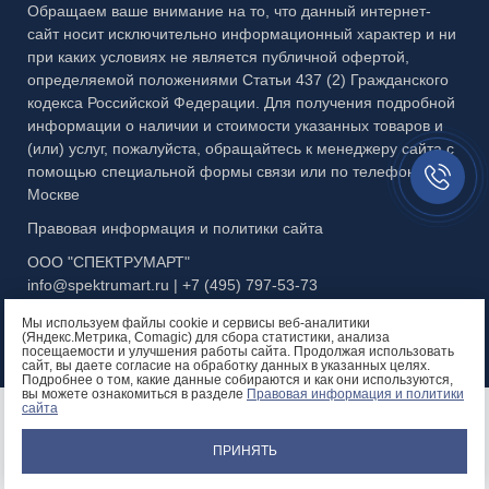
Каталог №5 Стеклянные ограждения
Правовая информация
3D-тур на производство
Обращаем ваше внимание на то, что данный интернет-
сайт носит исключительно информационный характер и ни
Каталог №6 Металлоконструкции
при каких условиях не является публичной офертой,
определяемой положениями Статьи 437 (2) Гражданского
Каталог №7 Матовые рисунки
кодекса Российской Федерации. Для получения подробной
информации о наличии и стоимости указанных товаров и
Каталог №8 Скинали и кухонные фартуки
(или) услуг, пожалуйста, обращайтесь к менеджеру сайта с
Заказать
Каталог №9 Алмазная гравировка
помощью специальной формы связи или по телефону в
звонок//
Москве
Каталог №10 Бевели
Правовая информация и политики сайта
Каталог №11 Эксклюзивный багет
ООО "СПЕКТРУМАРТ"
info@spektrumart.ru | +7 (495) 797-
5
3-73
Презентация МЗФ
Мы используем файлы cookie и сервисы веб-аналитики
(Яндекс.Метрика, Comagic) для сбора статистики, анализа
посещаемости и улучшения работы сайта. Продолжая использовать
сайт, вы даете согласие на обработку данных в указанных целях.
Подробнее о том, какие данные собираются и как они используются,
вы можете ознакомиться в разделе
Правовая информация и политики
Остались вопросы?
сайта
Позвоните нам!
ПРИНЯТЬ
+7 (495) 797-53-73