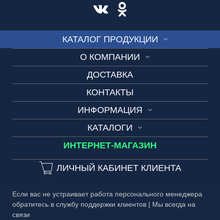
КАТАЛОГ ПРОДУКЦИИ
О КОМПАНИИ
СТЕКЛО
ДОСТАВКА
Производство
ВИТРАЖ
КОНТАКТЫ
Новости
СКИНАЛИ
ИНФОРМАЦИЯ
Видео-презентация
ДУШЕВЫЕ
КАТАЛОГИ
Технические условия
Вакансии
ОГРАЖДЕНИЯ
ИНТЕРНЕТ-МАГАЗИН
Каталог №1 Зеркальные изделия
Сроки изготовления
Обращение к администрации
ДВЕРИ
Каталог №2 Мебель из стекла
Частые вопросы
ЛИЧНЫЙ КАБИНЕТ КЛИЕНТА
Вопросы и ответы
ЗЕРКАЛА
Каталог №3 Двери
Гарантия
Зеркала в лифты и холлы домов
БАГЕТ
Если вас не устраивает работа персонального менеджера
Каталог №4 Витражи
Публичная оферта
обратитесь в службу поддержки клиентов | Мы всегда на
3D-тур
МЕТАЛЛ
связи