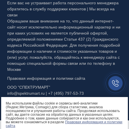
Если вас не устраивает работа персонального менеджера
Каталог №4 Витражи
Публичная оферта
обратитесь в службу поддержки клиентов | Мы всегда на
3D-тур
МЕТАЛЛ
связи
Каталог №5 Стеклянные ограждения
Правовая информация
3D-тур на производство
Обращаем ваше внимание на то, что данный интернет-
сайт носит исключительно информационный характер и ни
Каталог №6 Металлоконструкции
при каких условиях не является публичной офертой,
определяемой положениями Статьи 437 (2) Гражданского
Каталог №7 Матовые рисунки
кодекса Российской Федерации. Для получения подробной
информации о наличии и стоимости указанных товаров и
Каталог №8 Скинали и кухонные фартуки
(или) услуг, пожалуйста, обращайтесь к менеджеру сайта с
Каталог №9 Алмазная гравировка
помощью специальной формы связи или по телефону в
Москве
Каталог №10 Бевели
Правовая информация и политики сайта
Заказать
Каталог №11 Эксклюзивный багет
звонок//
ООО "СПЕКТРУМАРТ"
info@spektrumart.ru | +7 (495) 797-
5
3-73
Презентация МЗФ
Мы используем файлы cookie и сервисы веб-аналитики
(Яндекс.Метрика, Comagic) для сбора статистики, анализа
посещаемости и улучшения работы сайта. Продолжая использовать
сайт, вы даете согласие на обработку данных в указанных целях.
Подробнее о том, какие данные собираются и как они используются,
вы можете ознакомиться в разделе
Правовая информация и политики
Остались вопросы?
сайта