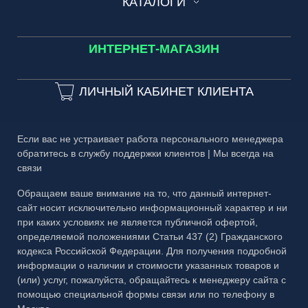
КАТАЛОГИ
Вопросы и ответы
БАГЕТ
Сроки изготовления
Зеркала в лифты и холлы домов
МЕТАЛЛ
Каталог №1 Зеркальные изделия
Частые вопросы
ИНТЕРНЕТ-МАГАЗИН
3D-тур
Каталог №2 Мебель из стекла
Гарантия
3D-тур на производство
ЛИЧНЫЙ КАБИНЕТ КЛИЕНТА
Каталог №3 Двери
Публичная оферта
Каталог №4 Витражи
Правовая информация
Если вас не устраивает работа персонального менеджера
Каталог №5 Стеклянные ограждения
обратитесь в службу поддержки клиентов | Мы всегда на
связи
Каталог №6 Металлоконструкции
Обращаем ваше внимание на то, что данный интернет-
Каталог №7 Матовые рисунки
сайт носит исключительно информационный характер и ни
Каталог №8 Скинали и кухонные фартуки
при каких условиях не является публичной офертой,
определяемой положениями Статьи 437 (2) Гражданского
Каталог №9 Алмазная гравировка
кодекса Российской Федерации. Для получения подробной
информации о наличии и стоимости указанных товаров и
Каталог №10 Бевели
(или) услуг, пожалуйста, обращайтесь к менеджеру сайта с
помощью специальной формы связи или по телефону в
Каталог №11 Эксклюзивный багет