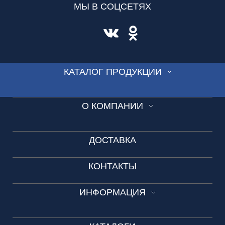
МЫ В СОЦСЕТЯХ
КАТАЛОГ ПРОДУКЦИИ
СТЕКЛО
О КОМПАНИИ
ВИТРАЖ
Производство
СКИНАЛИ
ДОСТАВКА
Новости
ДУШЕВЫЕ
КОНТАКТЫ
Видео-презентация
ОГРАЖДЕНИЯ
Вакансии
ИНФОРМАЦИЯ
ДВЕРИ
Обращение к администрации
ЗЕРКАЛА
Технические условия