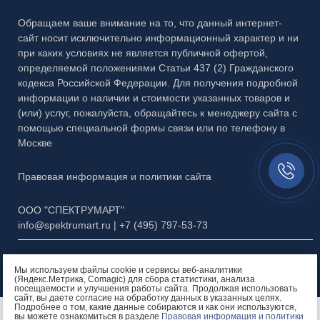
Обращаем ваше внимание на то, что данный интернет-
Каталог №7 Матовые рисунки
сайт носит исключительно информационный характер и ни
Каталог №8 Скинали и кухонные фартуки
при каких условиях не является публичной офертой,
определяемой положениями Статьи 437 (2) Гражданского
Каталог №9 Алмазная гравировка
кодекса Российской Федерации. Для получения подробной
информации о наличии и стоимости указанных товаров и
Каталог №10 Бевели
(или) услуг, пожалуйста, обращайтесь к менеджеру сайта с
помощью специальной формы связи или по телефону в
Каталог №11 Эксклюзивный багет
Москве
Заказать
Презентация МЗФ
звонок//
Правовая информация и политики сайта
ООО "СПЕКТРУМАРТ"
info@spektrumart.ru | +7 (495) 797-
5
3-73
Мы используем файлы cookie и сервисы веб-аналитики
(Яндекс.Метрика, Comagic) для сбора статистики, анализа
посещаемости и улучшения работы сайта. Продолжая использовать
сайт, вы даете согласие на обработку данных в указанных целях.
Подробнее о том, какие данные собираются и как они используются,
Остались вопросы?
вы можете ознакомиться в разделе
Правовая информация и политики